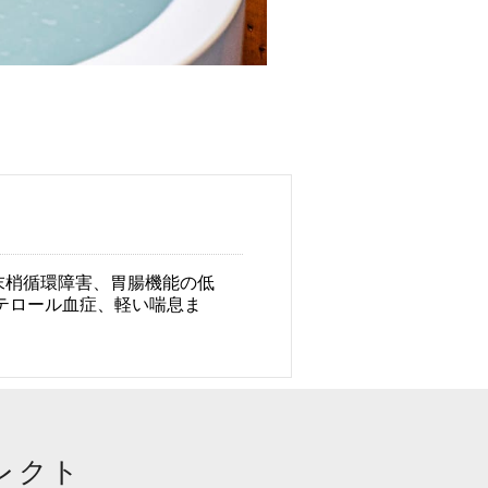
末梢循環障害、胃腸機能の低
テロール血症、軽い喘息ま
レクト